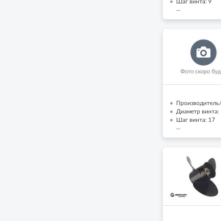
Шаг винта: 9
...
Производитель/
Диаметр винта: 
Шаг винта: 17
...