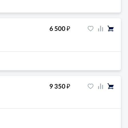
₽
6 500
₽
9 350