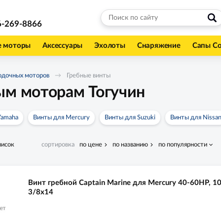
6-269-8866
е моторы
Аксессуары
Эхолоты
Снаряжение
Сапы С
одочных моторов
Гребные винты
ым моторам Тогучин
Yamaha
Винты для Mercury
Винты для Suzuki
Винты для Nissa
писок
сортировка
по цене
по названию
по популярности
Винт гребной Captain Marine для Mercury 40-60HP, 1
3/8x14