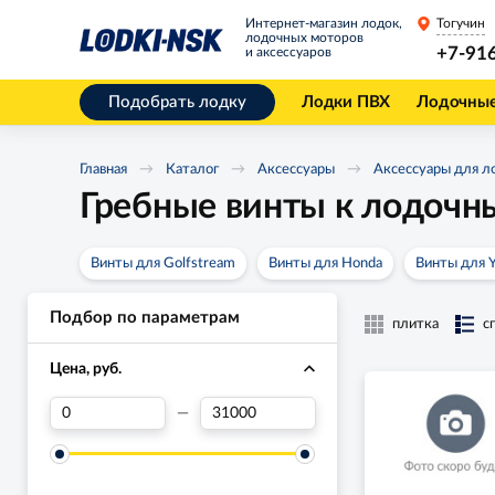
Интернет-магазин лодок,
Тогучин
лодочных моторов
+7-91
и аксессуаров
Подобрать лодку
Лодки ПВХ
Лодочны
Главная
Каталог
Аксессуары
Аксессуары для л
Гребные винты к лодочн
Винты для Golfstream
Винты для Honda
Винты для 
Подбор по параметрам
плитка
с
Цена, руб.
—