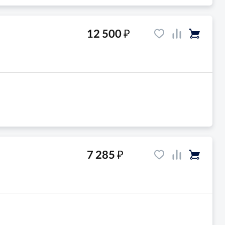
₽
12 500
₽
7 285