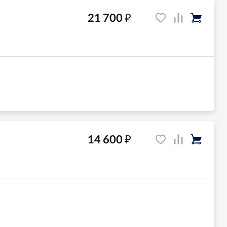
₽
21 700
₽
14 600