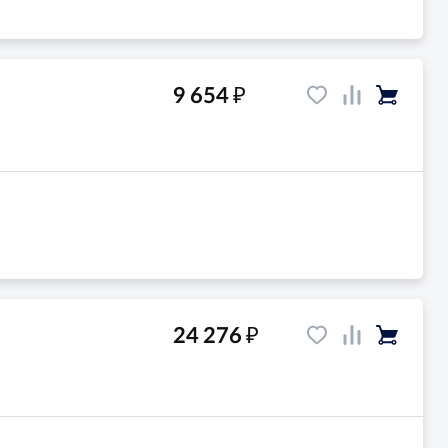
₽
9 654
₽
24 276