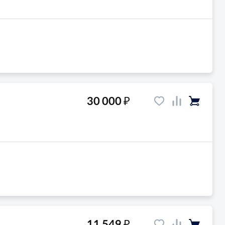
₽
30 000
₽
11 549