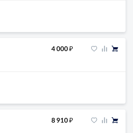
₽
4 000
₽
8 910