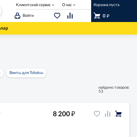
Клиентский сервис
О нас
Корзина пуста
₽
Войти
0
олар
n
Винты для Tohatsu
найдено товаров:
53
₽
8 200
0