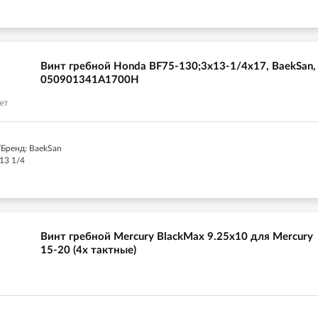
Винт гребной Honda BF75-130;3x13-1/4x17, BaekSan,
050901341A1700H
Бренд: BaekSan
13 1/4
Винт гребной Mercury BlackMax 9.25x10 для Mercury
15-20 (4х тактные)