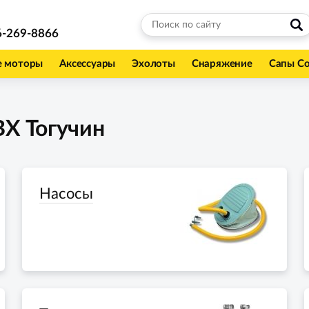
6-269-8866
е моторы
Аксессуары
Эхолоты
Снаряжение
Сапы С
ВХ Тогучин
Насосы