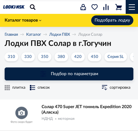
Каталог товаров
Подобрать лодку
Главная
Каталог
Лодки ПВХ
Лодки Солар
Лодки ПВХ Солар в г.Тогучин
310
330
350
380
420
450
Серия SL
Се
Подбор по параметрам
плитка
список
сортировка
Солар 470 Super JET тоннель Expedition 2020
(Аляска)
НДНД
моторная