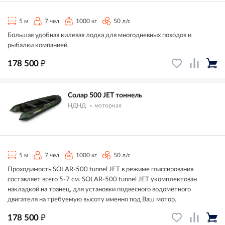
5 м
7 чел
1000 кг
50 л/с
Большая удобная килевая лодка для многодневных походов и
рыбалки компанией.
₽
178 500
Солар 500 JET тоннель
НДНД
моторная
5 м
7 чел
1000 кг
50 л/с
Проходимость SOLAR-500 tunnel JET в режиме глиссирования
составляет всего 5-7 см. SOLAR-500 tunnel JET укомплектован
накладкой на транец, для установки подвесного водомётного
двигателя на требуемую высоту именно под Ваш мотор.
₽
178 500