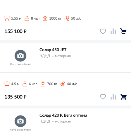
5.55 м
8 чел
1000 кг
50 л/с
₽
155 100
Солар 450 JET
НДНД
моторная
4.5 м
6 чел
700 кг
40 л/с
₽
135 500
Солар 420 К Вега оптима
НДНД
моторная