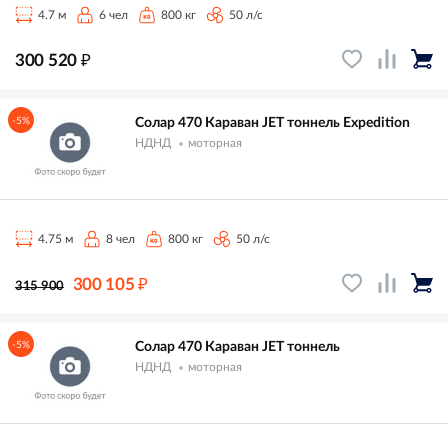
4.7 м
6 чел
800 кг
50 л/с
₽
300 520
-5%
Солар 470 Караван JET тоннель Expedition
НДНД
моторная
4.75 м
8 чел
800 кг
50 л/с
₽
300 105
315 900
-5%
Солар 470 Караван JET тоннель
НДНД
моторная