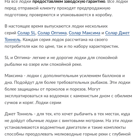
На все лодки
предоставляем заводскую гарантию
. Все лодки
перед отправкой клиенту проходят предпродажную
подготовку, проверяются и упаковываются в коробку.
В настоящее время выпускаются лодки нескольких
серий
Солар SL
,
Солар Оптима
,
Солар Максима
и
Солар Джет
Тоннель
. Каждая серия лодок рассчитана на своего
потребителя как по цене, так и по набору характеристик.
SL
и
Оптима- легкие и не дорогие лодки для спокойной
рыбалки на озере или спокойной реке.
Максима
- лодки с дополнительным усилением баллонов и
дна. Подойдут для более требовательных рыбаков. Эти лодки
более защищены от проколов и порезов. Могут
эксплуатироваться на водоемах с каменистым дном с обилием
сучков и коряг. Лодки серии
Джет Тоннель
- для тех, кто хочет рыбачить в тех местах, куда
не дойдут обычные лодки с винтовыми мотрами. На эти лодки
устанавливаются водометные двигатели и такие комплекты
способны преодолевать мелководные горные реки с глубиной