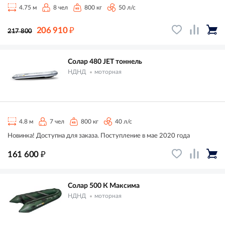
4.75 м
8 чел
800 кг
50 л/с
₽
206 910
217 800
Солар 480 JET тоннель
НДНД
моторная
4.8 м
7 чел
800 кг
40 л/с
Новинка! Доступна для заказа. Поступление в мае 2020 года
₽
161 600
Солар 500 К Максима
НДНД
моторная