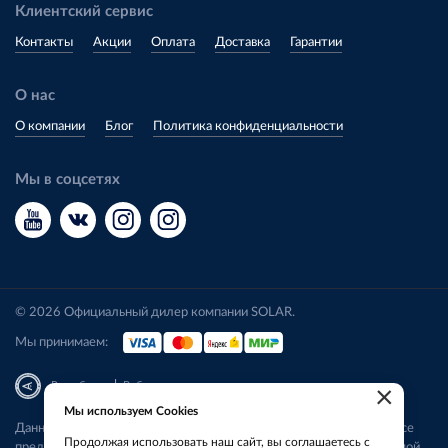
Клиентский сервис
Контакты
Акции
Оплата
Доставка
Гарантии
О нас
О компании
Блог
Политика конфиденциальности
Мы в соцсетях
© 2026 Официальный дилер компании SOLAR.
Мы принимаем:
|
Разработка
Веб-аналитика
×
Мы используем Cookies
Данный сайт носит исключительно информационный характер. Все
Продолжая использовать наш сайт, вы соглашаетесь с
представленные предложения не являются офертой, определяемой