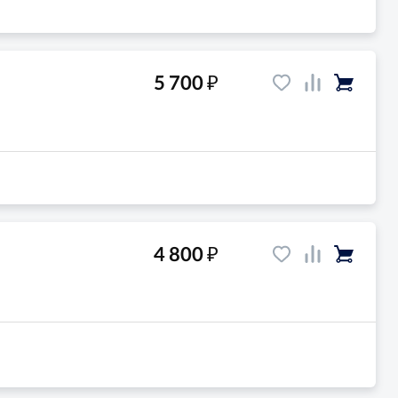
₽
5 700
₽
4 800