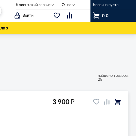
Клиентский сервис
О нас
Корзина пуста
₽
Войти
0
олар
найдено товаров:
28
₽
3 900