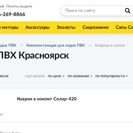
ск
Пункты выдачи
6-269-8866
е моторы
Аксессуары
Эхолоты
Снаряжение
Сапы С
одок ПВХ
Комплектующие для лодок ПВХ
Коврики в кокпит
 ПВХ Красноярск
писок
сортировка
по цене
по названию
по популярности
Коврик в кокпит Солар-420