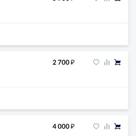
₽
2 700
₽
4 000