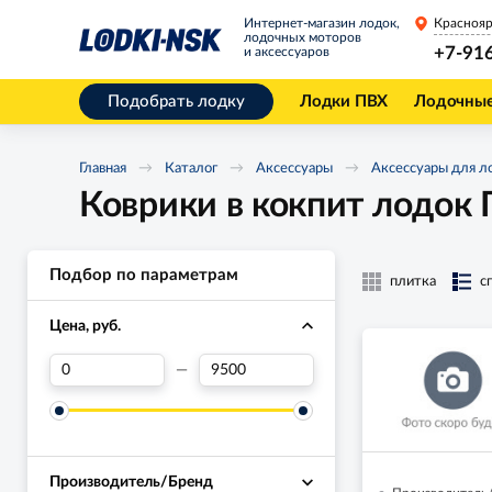
Интернет-магазин лодок,
Краснояр
лодочных моторов
+7-91
и аксессуаров
Подобрать лодку
Лодки ПВХ
Лодочны
Главная
Каталог
Аксессуары
Аксессуары для л
Коврики в кокпит лодок
Подбор по параметрам
плитка
с
Цена, руб.
—
Производитель/Бренд