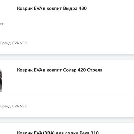
Коврик EVA в кокпит Выдра 480
Бренд: EVA NSK
Коврик EVA в кокпит Солар 420 Стрела
Бренд: EVA NSK
Коврик EVA (ЭВА) для лодки Река 310