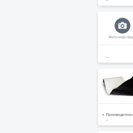
...
Производитель/
...