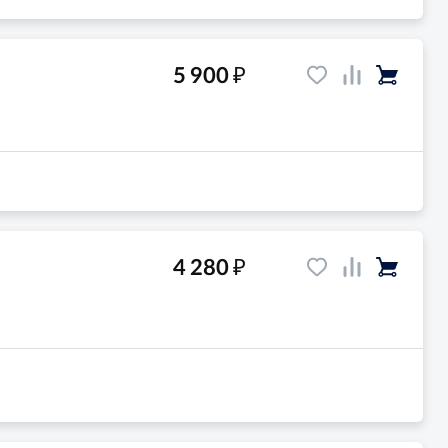
₽
5 900
₽
4 280