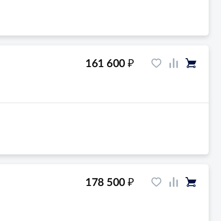
₽
161 600
₽
178 500