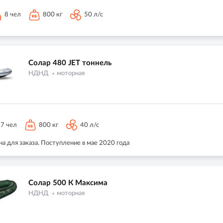
8 чел
800 кг
50 л/с
Солар 480 JET тоннель
НДНД
моторная
7 чел
800 кг
40 л/с
а для заказа. Поступление в мае 2020 года
Солар 500 К Максима
НДНД
моторная