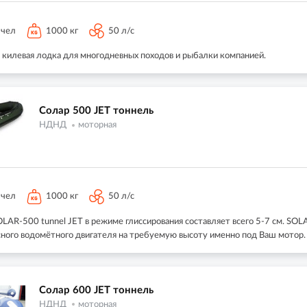
 чел
1000 кг
50 л/с
 килевая лодка для многодневных походов и рыбалки компанией.
Солар 500 JET тоннель
НДНД
моторная
 чел
1000 кг
50 л/с
AR-500 tunnel JET в режиме глиссирования составляет всего 5-7 см. SOL
сного водомётного двигателя на требуемую высоту именно под Ваш мотор.
Солар 600 JET тоннель
НДНД
моторная