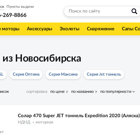
ск
Пункты выдачи
6-269-8866
е моторы
Аксессуары
Эхолоты
Снаряжение
Сапы С
 из Новосибирска
SL
Серия Оптима
Серия Максима
Серия Jet тоннель
писок
сортировка
по цене
по названию
по популярности
Солар 470 Super JET тоннель Expedition 2020 (Аляска)
НДНД
моторная