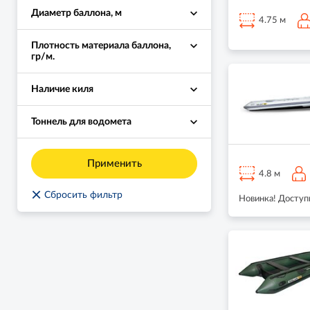
Диаметр баллона, м
4.75 м
Плотность материала баллона,
гр/м.
Наличие киля
Тоннель для водомета
Применить
4.8 м
×
Сбросить фильтр
Новинка! Доступн