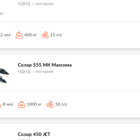
НДНД
моторная
2 чел
400 кг
15 л/с
Солар 555 МК Максима
НДНД
моторная
8 чел
1000 кг
50 л/с
Солар 450 JET