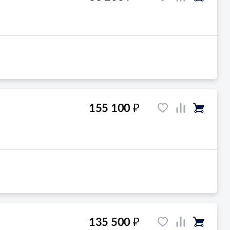
₽
155 100
₽
135 500