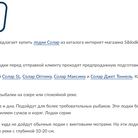
едлагает купить
лодки Солар
из каталога интернет-магазина Siblodk
лодки перед отправкой клиенту проходят предпродажную подготовку
й
Солар SL
,
Солар Оптима
,
Солар Максима
и
Солар Джет Тоннель
. 
рыбалки на озере или спокойной реке.
 и дна. Подойдут для более требовательных рыбаков. Эти лодки б
илием сучков и коряг. Лодки серии
тах, куда не дойдут обычные лодки с винтовыми мотрами. На эти ло
реки с глубиной 10-20 см.