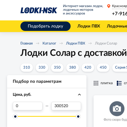
Интернет-магазин лодок,
Краснояр
лодочных моторов
+7-91
и аксессуаров
Подобрать лодку
Лодки ПВХ
Лодочны
Главная
Каталог
Лодки ПВХ
Лодки Солар
Лодки Солар с доставкой
310
330
350
380
420
450
Серия 
Подбор по параметрам
плитка
с
Цена, руб.
—