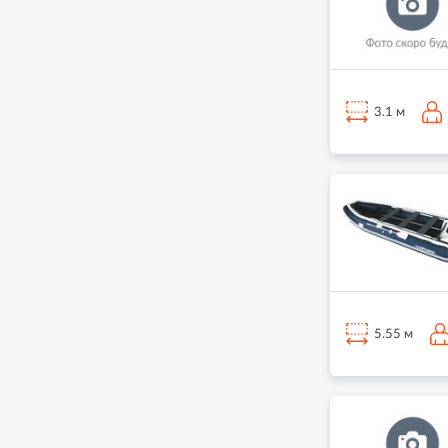
3.1 м
5.55 м