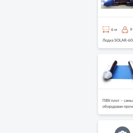
6 м
9
Лодка SOLAR-600 
ПВХ плот – самы
оборудован проч