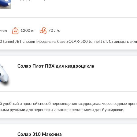
 чел
1200 кг
70 л/с
tunnel JET спроектирована на базе SOLAR-500 tunnel JET. Стоимость вклю
Солар Плот ПВХ для квадроцикла
й удобный и простой способ перемещения квадроцикла через водные препя
ными ручками для переноски, а также креплениями для буксировки.
Солар 310 Максима