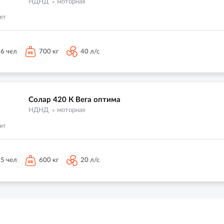
НДНД
моторная
6 чел
700 кг
40 л/с
Солар 420 К Вега оптима
НДНД
моторная
5 чел
600 кг
20 л/с