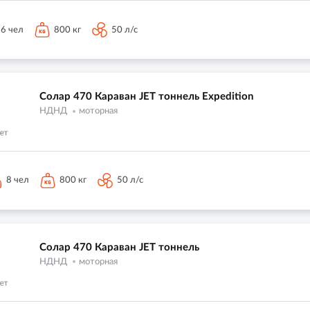
6 чел
800 кг
50 л/с
Солар 470 Караван JET тоннель Expedition
НДНД
моторная
8 чел
800 кг
50 л/с
Солар 470 Караван JET тоннель
НДНД
моторная