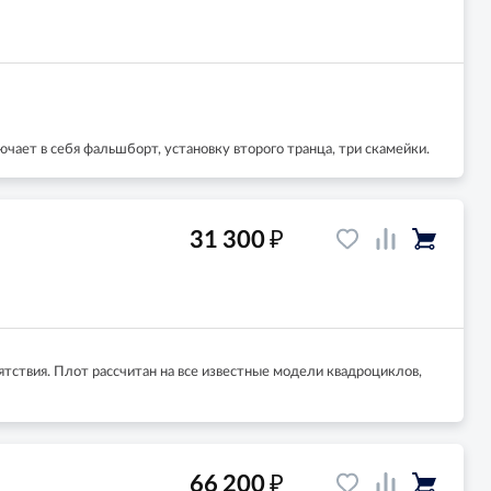
чает в себя фальшборт, установку второго транца, три скамейки.
₽
31 300
тствия. Плот рассчитан на все известные модели квадроциклов,
₽
66 200