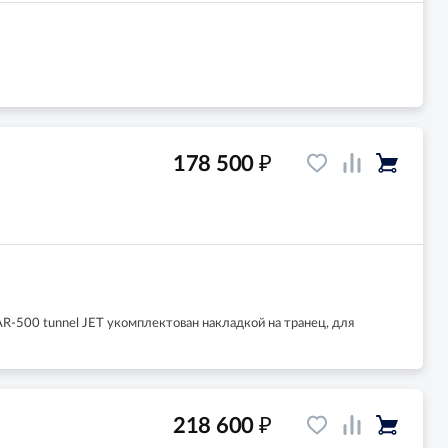
₽
178 500
AR-500 tunnel JET укомплектован накладкой на транец, для
₽
218 600