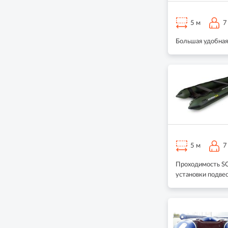
5 м
7
Большая удобная
5 м
7
Проходимость SOL
установки подве