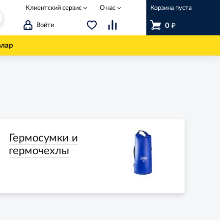
Клиентский сервис
О нас
Корзина пуста
₽
Войти
0
олар
Гермосумки и
гермочехлы