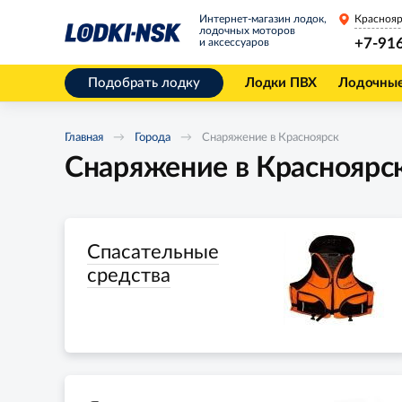
Интернет-магазин лодок,
Краснояр
лодочных моторов
+7-91
и аксессуаров
Подобрать лодку
Лодки ПВХ
Лодочны
Главная
Города
Снаряжение в Красноярск
Снаряжение в Красноярс
Спасательные
средства