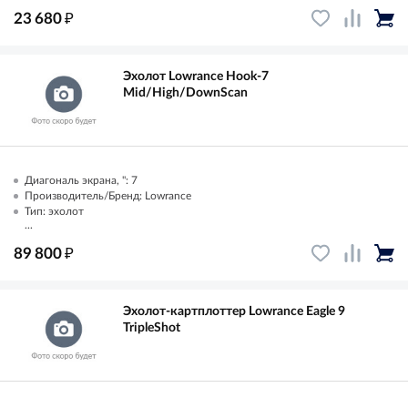
₽
23 680
Эхолот Lowrance Hook-7
Mid/High/DownScan
Диагональ экрана, ": 7
Производитель/Бренд: Lowrance
Тип: эхолот
...
₽
89 800
Эхолот-картплоттер Lowrance Eagle 9
TripleShot