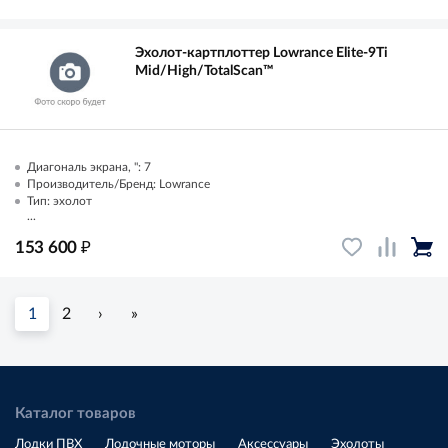
Эхолот-картплоттер Lowrance Elite-9Ti
Mid/High/TotalScan™
Диагональ экрана, ": 7
Производитель/Бренд: Lowrance
Тип: эхолот
...
₽
153 600
1
2
›
»
Каталог товаров
Лодки ПВХ
Лодочные моторы
Аксессуары
Эхолоты