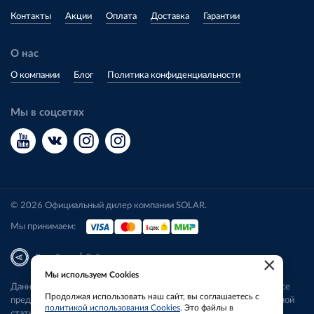
Контакты
Акции
Оплата
Доставка
Гарантии
О нас
О компании
Блог
Политика конфиденциальности
Мы в соцсетях
© 2026 Официальный дилер компании SOLAR.
Мы принимаем:
|
Разработка
Веб-аналитика
×
Мы используем Cookies
Данный сайт носит исключительно информационный характер. Все
Продолжая использовать наш сайт, вы соглашаетесь с
представленные предложения не являются офертой, определяемой
политикой использования Cookies
. Это файлы в
статьей 437 ГК РФ.