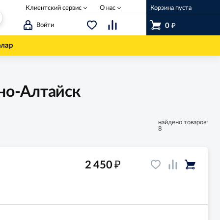
Клиентский сервис
О нас
Корзина пуста
₽
Войти
0
олар
но-Алтайск
найдено товаров:
8
₽
2 450