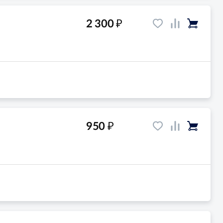
₽
2 300
₽
950