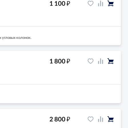
₽
1 100
х угловых колонок.
₽
1 800
₽
2 800