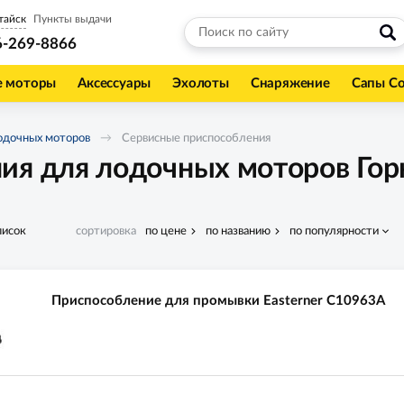
тайск
Пункты выдачи
6-269-8866
е моторы
Аксессуары
Эхолоты
Снаряжение
Сапы С
одочных моторов
Сервисные приспособления
ия для лодочных моторов Гор
писок
сортировка
по цене
по названию
по популярности
Приспособление для промывки Easterner C10963A