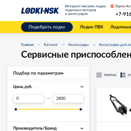
Интернет-магазин лодок,
Горно-Ал
лодочных моторов
+7-91
и аксессуаров
Подобрать лодку
Лодки ПВХ
Лодочны
Главная
Каталог
Аксессуары
Аксессуары для л
Сервисные приспособлен
Подбор по параметрам
плитка
с
Цена, руб.
—
Производитель/Бренд