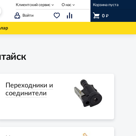
Клиентский сервис
О нас
Корзина пуста
₽
Войти
0
олар
лтайск
Переходники и
соединители