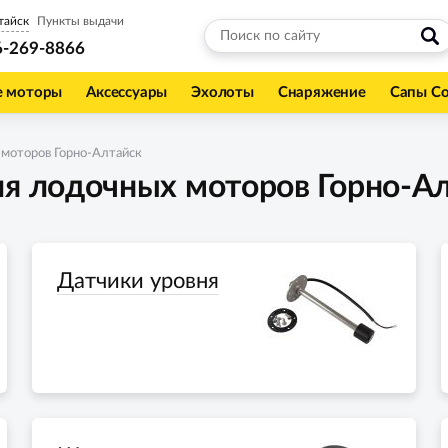
тайск
Пункты выдачи
6-269-8866
е моторы
Аксессуары
Эхолоты
Снаряжение
Сапы С
 моторов Горно-Алтайск
ля лодочных моторов Горно-А
Датчики уровня