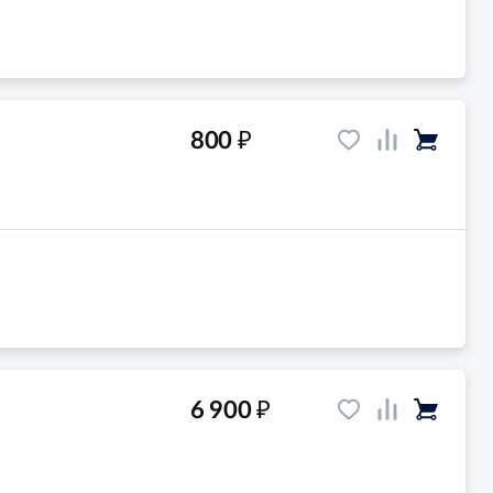
₽
800
₽
6 900