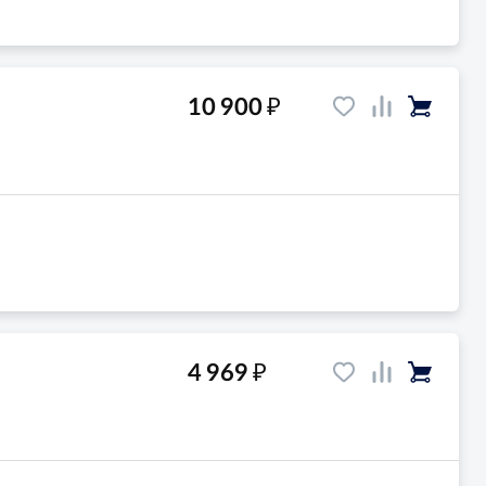
₽
10 900
₽
4 969