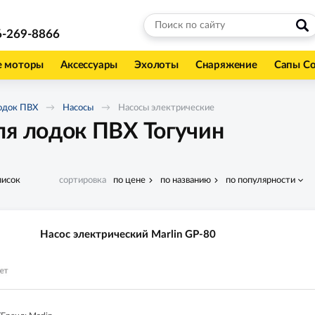
6-269-8866
е моторы
Аксессуары
Эхолоты
Снаряжение
Сапы С
одок ПВХ
Насосы
Насосы электрические
ля лодок ПВХ Тогучин
писок
сортировка
по цене
по названию
по популярности
Насос электрический Marlin GP-80