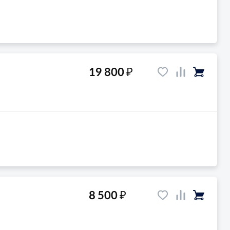
₽
19 800
₽
8 500