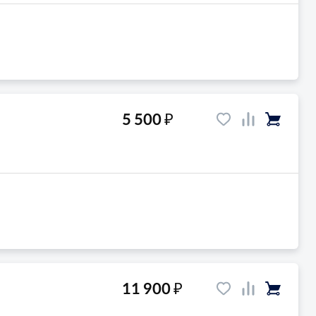
₽
5 500
₽
11 900