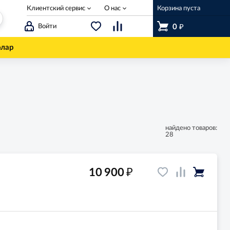
Клиентский сервис
О нас
Корзина пуста
₽
Войти
0
олар
найдено товаров:
28
₽
10 900