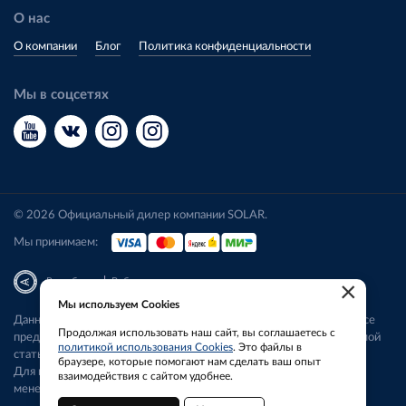
О нас
О компании
Блог
Политика конфиденциальности
Мы в соцсетях
© 2026 Официальный дилер компании SOLAR.
Мы принимаем:
|
Разработка
Веб-аналитика
×
Мы используем Cookies
Данный сайт носит исключительно информационный характер. Все
Продолжая использовать наш сайт, вы соглашаетесь с
представленные предложения не являются офертой, определяемой
политикой использования Cookies
. Это файлы в
статьей 437 ГК РФ.
браузере, которые помогают нам сделать ваш опыт
Для получения подробной информации свяжитесь с нашим
взаимодействия с сайтом удобнее.
менеджером.