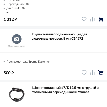
Груша: Да
Переходники: Да
для Suzuki: Да
...
₽
1 312
Груша топливоподкачивающая для
лодочных моторов, 8 мм C14572
Производитель/Бренд: Easterner
...
₽
500
Шланг топливный d7/D12.5 мм с грушей и
топливными переходниками Yamaha