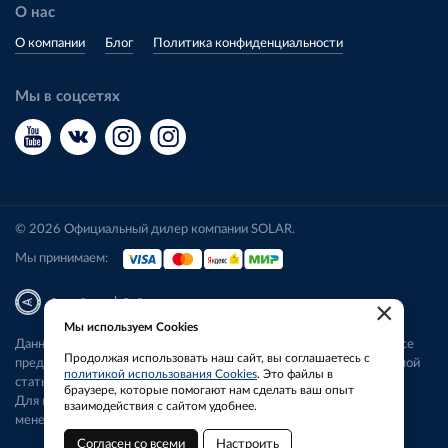
О нас
О компании
Блог
Политика конфиденциальности
Мы в соцсетях
© 2026 Официальный дилер компании SOLAR.
Мы принимаем:
|
Разработка
Веб-аналитика
×
Мы используем Cookies
Данный сайт носит исключительно информационный характер. Все
Продолжая использовать наш сайт, вы соглашаетесь с
представленные предложения не являются офертой, определяемой
политикой использования Cookies
. Это файлы в
статьей 437 ГК РФ.
браузере, которые помогают нам сделать ваш опыт
Для получения подробной информации свяжитесь с нашим
взаимодействия с сайтом удобнее.
менеджером.
Согласен со всеми
Настроить