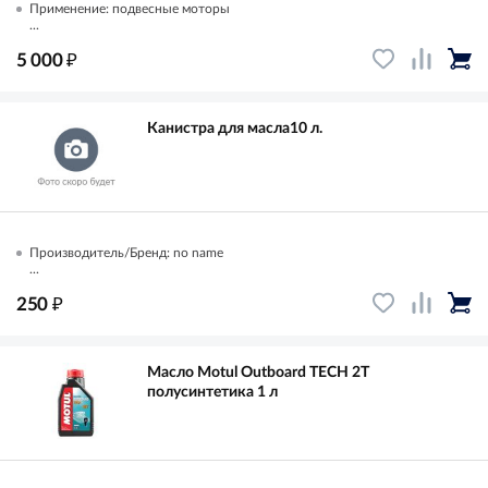
Применение: подвесные моторы
...
₽
5 000
Канистра для масла10 л.
Производитель/Бренд: no name
...
₽
250
Масло Motul Outboard TECH 2T
полусинтетика 1 л