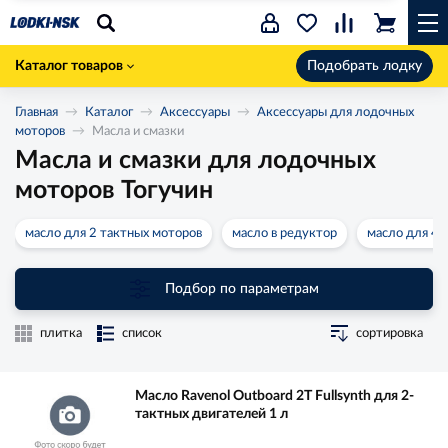
Каталог товаров
Подобрать лодку
Главная
Каталог
Аксессуары
Аксессуары для лодочных
моторов
Масла и смазки
Масла и смазки для лодочных
моторов Тогучин
масло для 2 тактных моторов
масло в редуктор
масло для 4 
Подбор по параметрам
плитка
список
сортировка
Масло Ravenol Outboard 2T Fullsynth для 2-
тактных двигателей 1 л