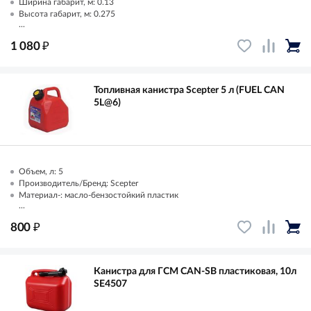
Ширина габарит, м: 0.13
Высота габарит, м: 0.275
...
₽
1 080
Топливная канистра Scepter 5 л (FUEL CAN
5L@6)
Объем, л: 5
Производитель/Бренд: Scepter
Материал-: масло-бензостойкий пластик
...
₽
800
Канистра для ГСМ CAN-SB пластиковая, 10л
SE4507