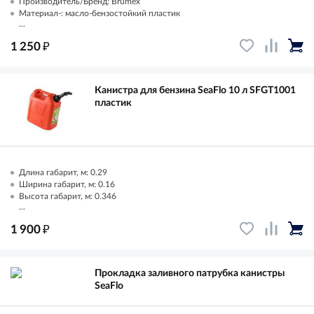
Производитель/Бренд: Brumex
Материал-: масло-бензостойкий пластик
...
₽
1 250
Канистра для бензина SeaFlo 10 л SFGT1001
пластик
Длина габарит, м: 0.29
Ширина габарит, м: 0.16
Высота габарит, м: 0.346
...
₽
1 900
Прокладка заливного патрубка канистры
SeaFlo