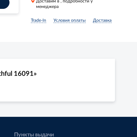
Доставим в
, подробности у
менеджера
Trade-In
Условия оплаты
Доставка
hful 16091»
Пункты выдачи