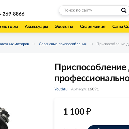
6-269-8866
е моторы
Аксессуары
Эхолоты
Снаряжение
Сапы С
одочных моторов
Сервисные приспособления
Приспособление д
Приспособление
профессионально
Youthful
Артикул:
16091
₽
1 100