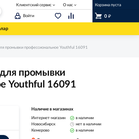
Клиентский сервис
О нас
Корзина пуста
₽
Войти
0
олар
ля промывки профессиональное Youthful 16091
 для промывки
е Youthful 16091
Наличие в магазинах
Интернет-магазин
в наличии
Новосибирск
нет в наличии
Кемерово
в наличии