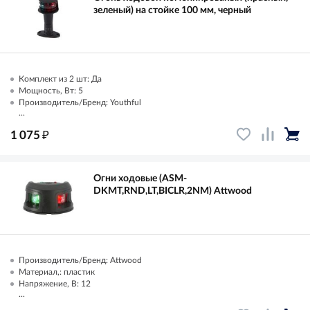
зеленый) на стойке 100 мм, черный
Комплект из 2 шт: Да
Мощность, Вт: 5
Производитель/Бренд: Youthful
...
₽
1 075
Огни ходовые (ASM-
DKMT,RND,LT,BICLR,2NM) Attwood
Производитель/Бренд: Attwood
Материал,: пластик
Напряжение, В: 12
...