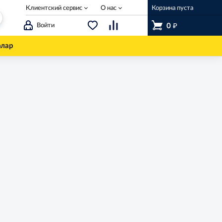
Клиентский сервис
О нас
Корзина пуста
₽
Войти
0
олар