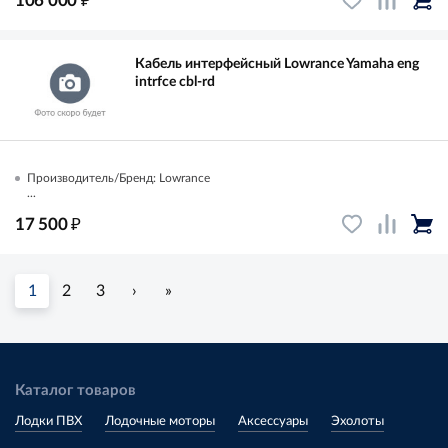
106 000
Кабель интерфейсный Lowrance Yamaha eng
intrfce cbl-rd
Производитель/Бренд: Lowrance
...
₽
17 500
1
2
3
›
»
Каталог товаров
Лодки ПВХ
Лодочные моторы
Аксессуары
Эхолоты