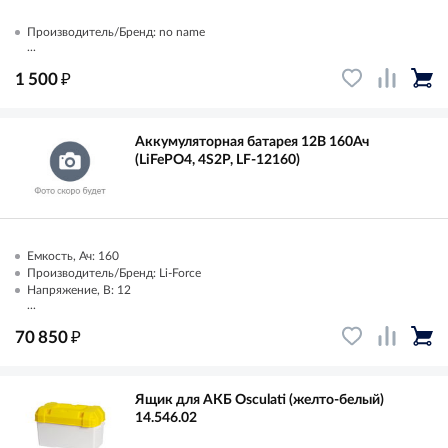
Производитель/Бренд: no name
...
₽
1 500
Аккумуляторная батарея 12В 160Ач
(LiFePO4, 4S2P, LF-12160)
Емкость, Ач: 160
Производитель/Бренд: Li-Force
Напряжение, В: 12
...
₽
70 850
Ящик для АКБ Osculati (желто-белый)
14.546.02