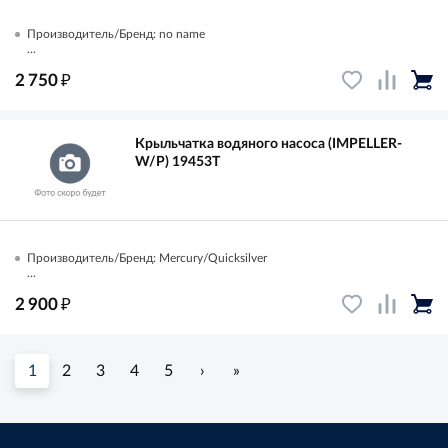
Производитель/Бренд: no name
...
₽
2 750
Крыльчатка водяного насоса (IMPELLER-
W/P) 19453T
Производитель/Бренд: Mercury/Quicksilver
...
₽
2 900
1
2
3
4
5
›
»