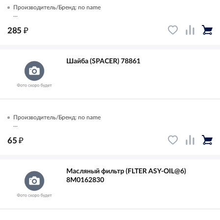
Производитель/Бренд: no name
...
₽
285
Шайба (SPACER) 78861
Производитель/Бренд: no name
...
₽
65
Масляный фильтр (FLTER ASY-OIL@6)
8M0162830