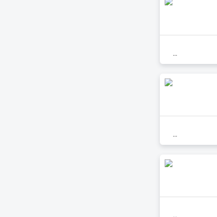
...
...
...