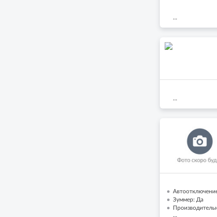
...
...
Автоотключение
Зуммер: Да
Производительн
...