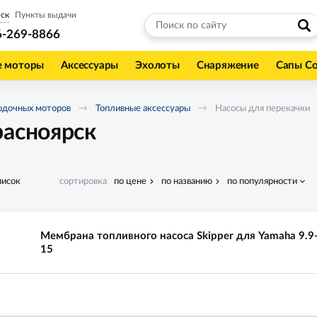
ск
Пункты выдачи
6-269-8866
е моторы
Аксессуары
Эхолоты
Снаряжение
Сапы С
одочных моторов
Топливные аксессуары
Насосы для перекачки
расноярск
писок
сортировка
по цене
по названию
по популярности
Мембрана топливного насоса Skipper для Yamaha 9.9
15