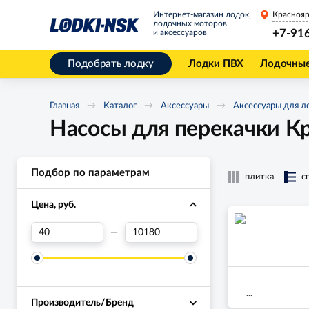
Интернет-магазин лодок,
Краснояр
лодочных моторов
+7-91
и аксессуаров
Подобрать лодку
Лодки ПВХ
Лодочны
Главная
Каталог
Аксессуары
Аксессуары для л
Насосы для перекачки К
Подбор по параметрам
плитка
с
Цена, руб.
—
...
Производитель/Бренд