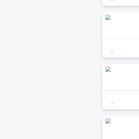
...
...