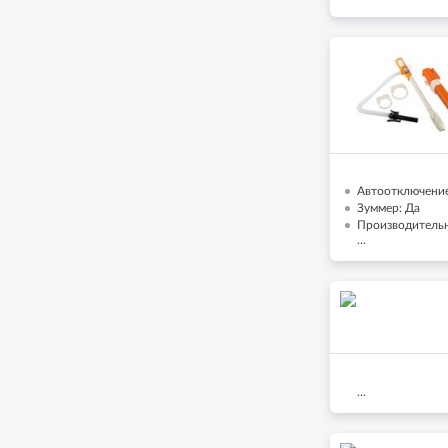
Автоотключение
Зуммер: Да
Производительн
...
...