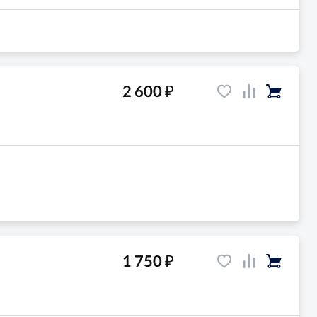
₽
2 600
₽
1 750