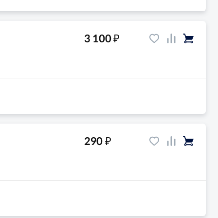
₽
3 100
₽
290