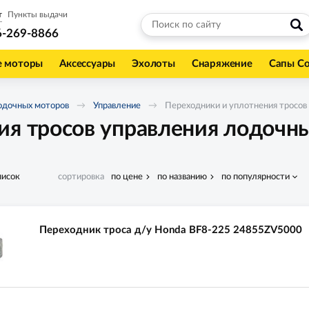
т
Пункты выдачи
6-269-8866
е моторы
Аксессуары
Эхолоты
Снаряжение
Сапы С
одочных моторов
Управление
Переходники и уплотнения тросов
ия тросов управления лодоч
писок
сортировка
по цене
по названию
по популярности
Переходник троса д/у Honda BF8-225 24855ZV5000