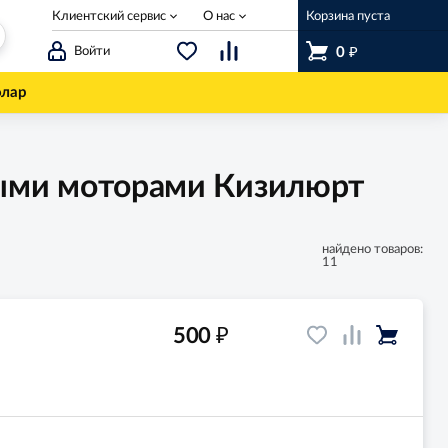
Клиентский сервис
О нас
Корзина пуста
₽
Войти
0
олар
ными моторами Кизилюрт
найдено товаров:
11
₽
500