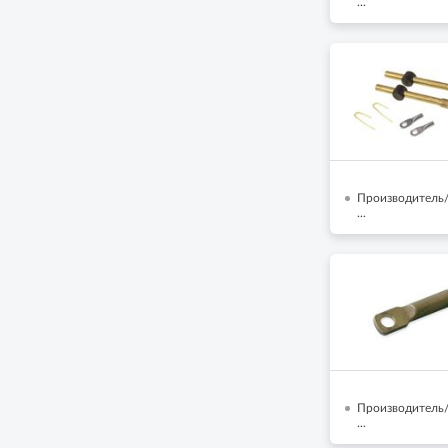
...
Производитель/
...
Производитель/Б
...