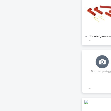
Производитель/
...
...