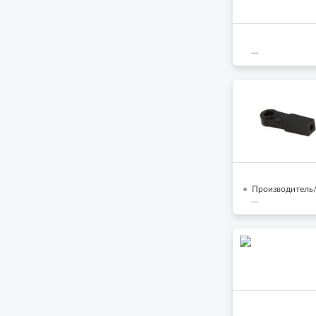
...
Производитель/
...