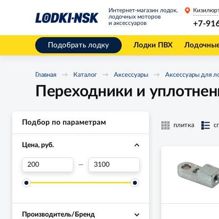
Интернет-магазин лодок,
Кизилюр
лодочных моторов
+7-91
и аксессуаров
Подобрать лодку
Лодки ПВХ
Лодочны
Главная
Каталог
Аксессуары
Аксессуары для л
Переходники и уплотнен
Подбор по параметрам
плитка
с
Цена, руб.
—
Производитель/Бренд