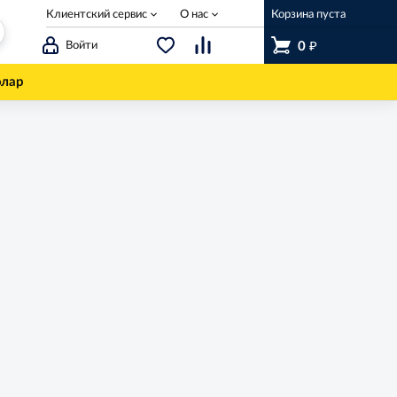
Клиентский сервис
О нас
Корзина пуста
₽
Войти
0
олар