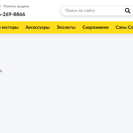
т
Пункты выдачи
6-269-8866
е моторы
Аксессуары
Эхолоты
Снаряжение
Сапы С
о