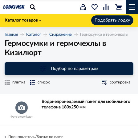
Каталог товаров
Подобрать лодку
Главная
Каталог
Снаряжение
Гермосумки и гермочехлы
Гермосумки и гермочехлы в
Кизилюрт
Подбор по параметрам
плитка
список
сортировка
Водонепронецаемый пакет для мобильного
телефона 180х250 мм
Производитель/Бренд: no name