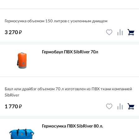
Гермоcумка объемом 150 литров с усиленным днищем
₽
3 270
Гермобаул ПВХ SibRiver 70л
Баул или драйбэг объемом 70 л изготовлен из ПВХ ткани компанией
SibRiver
₽
1 770
Гермосумка ПВХ SibRiver 80 л.