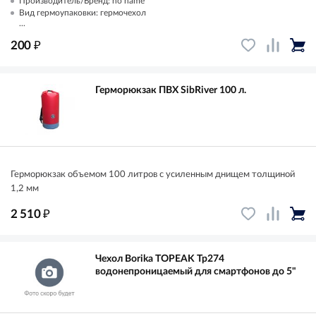
Производитель/Бренд: no name
Вид гермоупаковки: гермочехол
...
₽
200
Герморюкзак ПВХ SibRiver 100 л.
Герморюкзак объемом 100 литров с усиленным днищем толщиной
1,2 мм
₽
2 510
Чехол Borika TOPEAK Tp274
водонепроницаемый для смартфонов до 5"