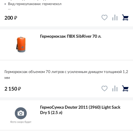
Вид гермоупаковки: гермочехол
...
₽
200
Герморюкзак ПВХ SibRiver 70 л.
Герморюкзак объемом 70 литров с усиленным днищем толщиной 1,2
мм
₽
2 150
ГермоСумка Deuter 2011 (3960) Light Sack
Dry S (2.5 л)