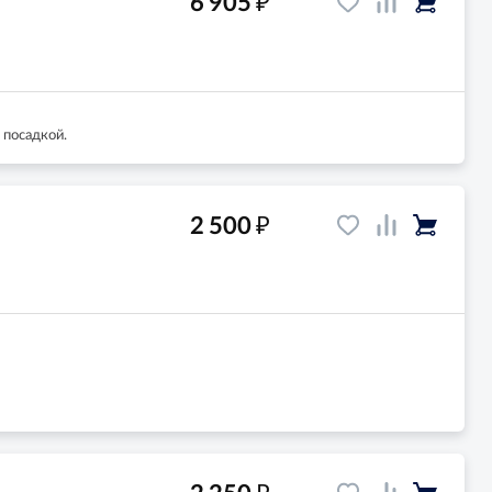
₽
6 905
 посадкой.
₽
2 500
₽