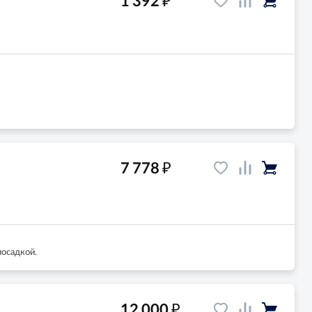
1 392
₽
7 778
осадкой.
₽
12 000