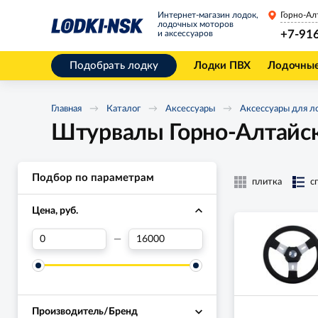
Интернет-магазин лодок,
Горно-Ал
лодочных моторов
+7-91
и аксессуаров
Подобрать лодку
Лодки ПВХ
Лодочны
Главная
Каталог
Аксессуары
Аксессуары для л
Штурвалы Горно-Алтайс
Подбор по параметрам
плитка
с
Цена, руб.
—
Производитель/Бренд