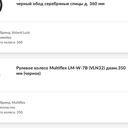
черный обод серебряные спицы д. 360 мм
ренд: Volanti Luisi
жавейка
го колеса: 360
Рулевое колесо Multiflex LM-W-7В (VLN32) диам.350
мм (черное)
ренд: Multiflex
мопластик
го колеса: 350