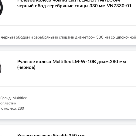
Рулевое колесо Volanti Luisi LEADER TANEGUM
черный обод серебряные спицы 330 мм VN7330-01
с черным ободом и серебряными спицами диаметром 330 мм со шпоночной
Рулевое колесо Multiflex LM-W-10B диам.280 мм
(черное)
ренд: Multiflex
мопластик
го колеса: 280
Колесо рулевое Stealth 350 мм