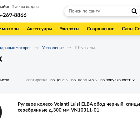
тайск
Пункты выдачи
6-269-8866
е моторы
Аксессуары
Эхолоты
Снаряжение
Сапы С
одочных моторов
Управление
Штурвалы
к
писок
сортировка
по цене
по названию
по популярности
Рулевое колесо Volanti Luisi ELBA обод черный, спицы
серебрянные д.300 мм VN10311-01