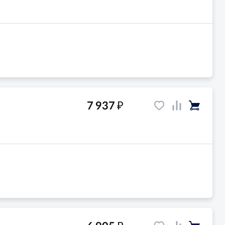
₽
7 937