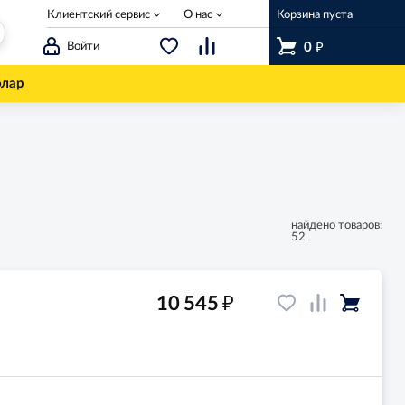
Клиентский сервис
О нас
Корзина пуста
₽
Войти
0
олар
найдено товаров:
52
₽
10 545