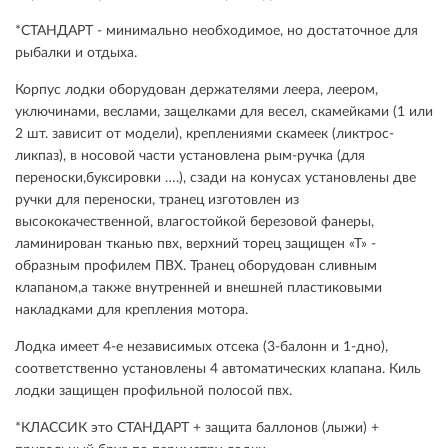
*СТАНДАРТ - минимально необходимое, но достаточное для
рыбалки и отдыха.
Корпус лодки оборудован держателями леера, леером,
уключинами, веслами, защелками для весел, скамейками (1 или
2 шт. зависит от модели), креплениями скамеек (ликтрос-
ликпаз), в носовой части установлена рым-ручка (для
переноски,буксировки ….), сзади на конусах установлены две
ручки для переноски, транец изготовлен из
высококачественной, влагостойкой березовой фанеры,
ламинирован тканью пвх, верхний торец защищен «Т» -
образным профилем ПВХ. Транец оборудован сливным
клапаном,а также внутренней и внешней пластиковыми
накладками для крепления мотора.
Лодка имеет 4-е независимых отсека (3-балонн и 1-дно),
соответственно установлены 4 автоматических клапана. Киль
лодки защищен профильной полосой пвх.
*КЛАССИК это СТАНДАРТ + защита баллонов (лыжи) +