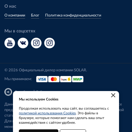
О нас
О компании
Блог
Политика конфиденциальности
Мы в соцсетях
© 2026 Официальный дилер компании SOLAR.
Мы принимаем:
|
Разработка
Веб-аналитика
×
Мы используем Cookies
Данный сайт носит исключительно информационный характер. Все
Продолжая использовать наш сайт, вы соглашаетесь с
представленные предложения не являются офертой, определяемой
политикой использования Cookies
. Это файлы в
статьей 437 ГК РФ.
браузере, которые помогают нам сделать ваш опыт
Для получения подробной информации свяжитесь с нашим
взаимодействия с сайтом удобнее.
менеджером.