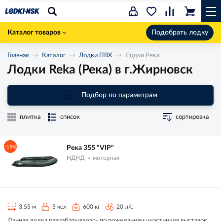
Каталог товаров
Подобрать лодку
Главная
Каталог
Лодки ПВХ
Лодки Река
Лодки Reka (Река) в г.Жирновск
Подбор по параметрам
плитка
список
сортировка
-15%
Река 355 "VIP"
НДНД
моторная
3.55 м
5 чел
600 кг
20 л/с
Данная лодка разрабатывалась по пожеланиям участников выставок.