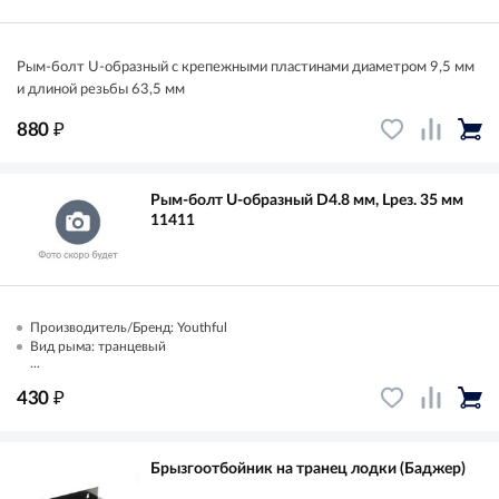
Рым-болт U-образный с крепежными пластинами диаметром 9,5 мм
и длиной резьбы 63,5 мм
₽
880
Рым-болт U-образный D4.8 мм, Lрез. 35 мм
11411
Производитель/Бренд: Youthful
Вид рыма: транцевый
...
₽
430
Брызгоотбойник на транец лодки (Баджер)