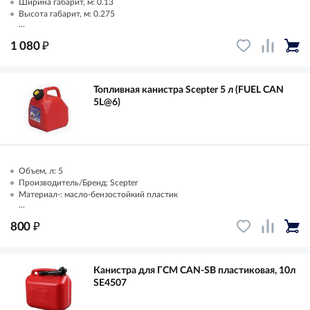
Ширина габарит, м: 0.13
Высота габарит, м: 0.275
...
₽
1 080
Топливная канистра Scepter 5 л (FUEL CAN
5L@6)
Объем, л: 5
Производитель/Бренд: Scepter
Материал-: масло-бензостойкий пластик
...
₽
800
Канистра для ГСМ CAN-SB пластиковая, 10л
SE4507