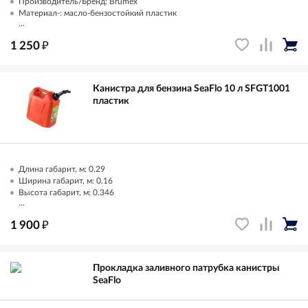
Производитель/Бренд: Brumex
Материал-: масло-бензостойкий пластик
...
₽
1 250
Канистра для бензина SeaFlo 10 л SFGT1001
пластик
Длина габарит, м: 0.29
Ширина габарит, м: 0.16
Высота габарит, м: 0.346
...
₽
1 900
Прокладка заливного патрубка канистры
SeaFlo