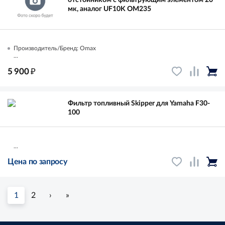
мк, аналог UF10K OM235
Производитель/Бренд: Omax
...
₽
5 900
Фильтр топливный Skipper для Yamaha F30-
100
...
Цена по запросу
1
2
›
»