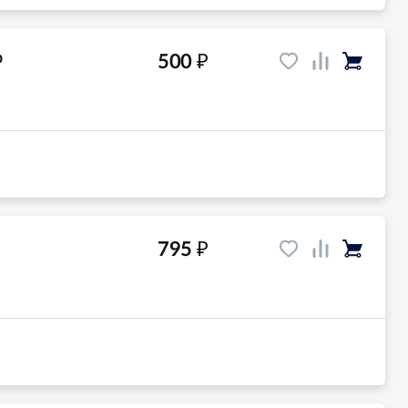
₽
500
O
₽
795