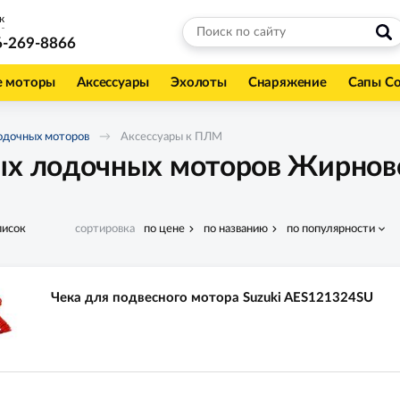
к
6-269-8866
е моторы
Аксессуары
Эхолоты
Снаряжение
Сапы С
одочных моторов
Аксессуары к ПЛМ
ых лодочных моторов Жирнов
писок
сортировка
по цене
по названию
по популярности
Чека для подвесного мотора Suzuki AES121324SU