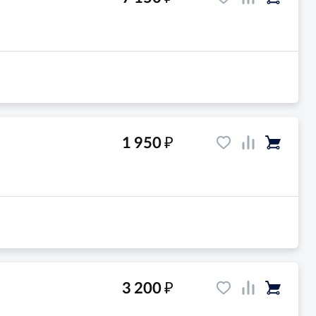
₽
1 950
₽
3 200