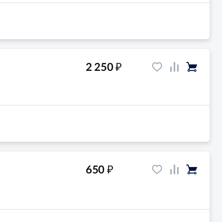
₽
2 250
₽
650