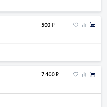
₽
500
₽
7 400