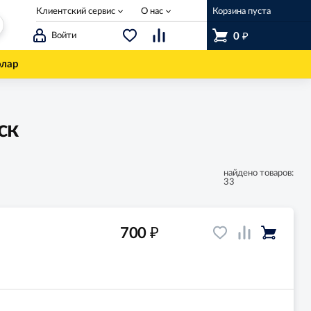
Клиентский сервис
О нас
Корзина пуста
₽
Войти
0
олар
ск
найдено товаров:
33
₽
700