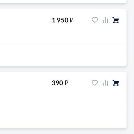
₽
1 950
₽
390