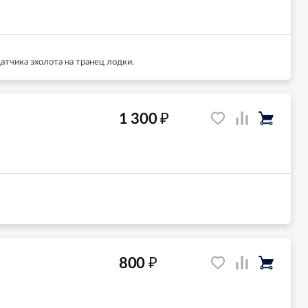
тчика эхолота на транец лодки.
₽
1 300
₽
800