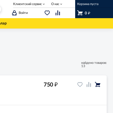
Клиентский сервис
О нас
Корзина пуста
₽
Войти
0
олар
найдено товаров:
13
₽
750