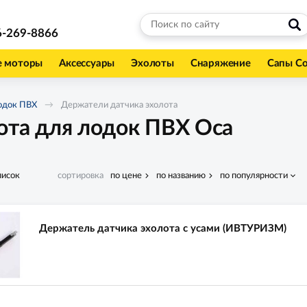
6-269-8866
е моторы
Аксессуары
Эхолоты
Снаряжение
Сапы С
одок ПВХ
Держатели датчика эхолота
ота для лодок ПВХ Оса
писок
сортировка
по цене
по названию
по популярности
Держатель датчика эхолота с усами (ИВТУРИЗМ)