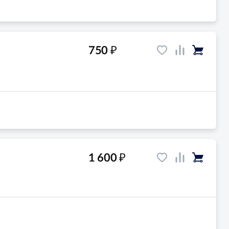
₽
750
₽
1 600