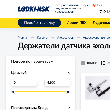
Интернет-магазин лодок,
Оса
лодочных моторов
+7-91
и аксессуаров
Подобрать лодку
Лодки ПВХ
Лодочны
Главная
Каталог
Аксессуары
Аксессуары для л
Держатели датчика эхол
Подбор по параметрам
плитка
с
Цена, руб.
—
Производитель/Бренд