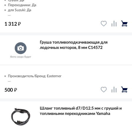
Груша: Да
Переходники: Да
для Suzuki: Да
...
₽
1 312
Груша топливоподкачивающая для
лодочных моторов, 8 мм C14572
Производитель/Бренд: Easterner
...
₽
500
Шланг топливный d7/D12.5 мм с грушей и
топливными переходниками Yamaha