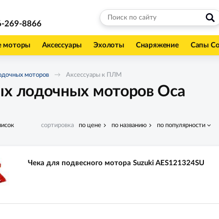
6-269-8866
е моторы
Аксессуары
Эхолоты
Снаряжение
Сапы С
одочных моторов
Аксессуары к ПЛМ
ых лодочных моторов Оса
писок
сортировка
по цене
по названию
по популярности
Чека для подвесного мотора Suzuki AES121324SU