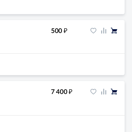
₽
500
₽
7 400