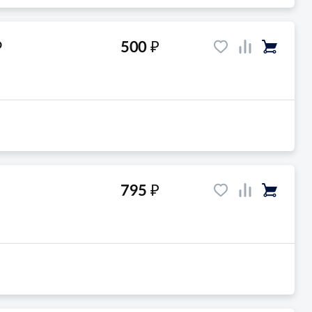
₽
500
O
₽
795