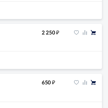
₽
2 250
₽
650