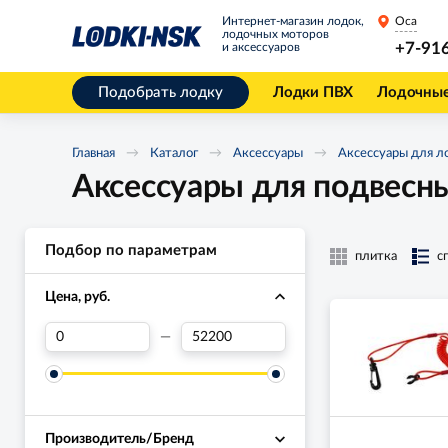
Интернет-магазин лодок,
Оса
лодочных моторов
+7-91
и аксессуаров
Подобрать лодку
Лодки ПВХ
Лодочны
Главная
Каталог
Аксессуары
Аксессуары для л
Аксессуары для подвесн
Подбор по параметрам
плитка
с
Цена, руб.
—
Производитель/Бренд