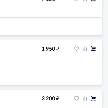
₽
1 950
₽
3 200