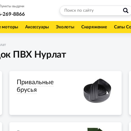
Пункты выдачи
6-269-8866
е моторы
Аксессуары
Эхолоты
Снаряжение
Сапы С
лат
ок ПВХ Нурлат
Привальные
брусья