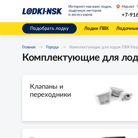
Интернет-магазин лодок,
Нурлат
лодочных моторов
+7-91
и аксессуаров
Подобрать лодку
Лодки ПВХ
Лодочны
Главная
Города
Комплектующие для лодок ПВХ Нур
Комплектующие для лод
Клапаны и
переходники