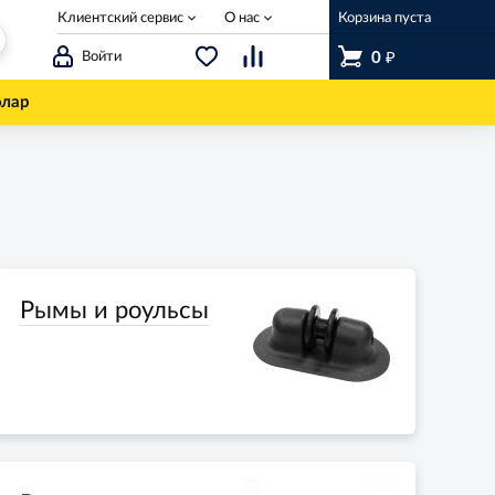
Клиентский сервис
О нас
Корзина пуста
₽
Войти
0
олар
Рымы и роульсы