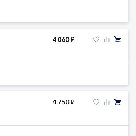
₽
4 060
₽
4 750