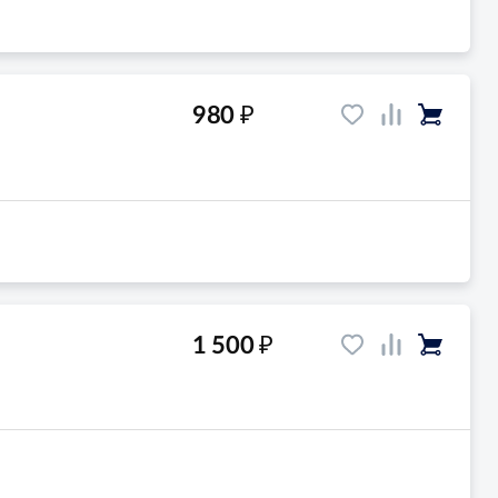
₽
980
₽
1 500