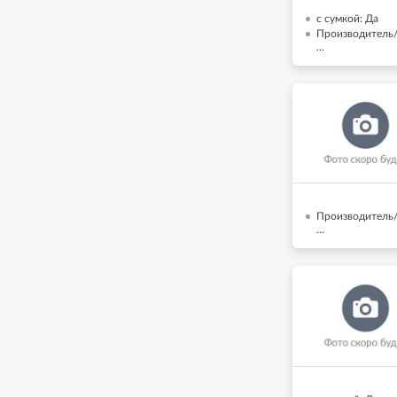
с сумкой: Да
Производитель/
...
Производитель/
...