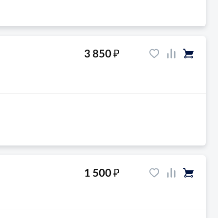
₽
3 850
₽
1 500