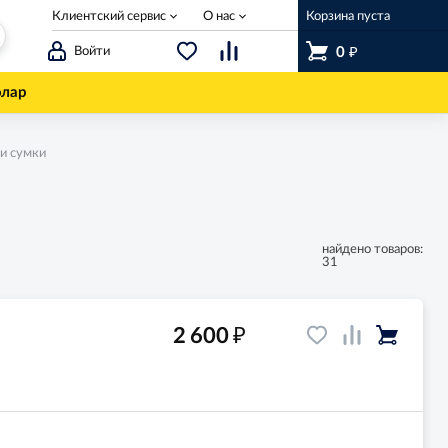
Клиентский сервис
О нас
Корзина пуста
₽
Войти
0
олар
 и сумки
найдено товаров:
31
₽
2 600