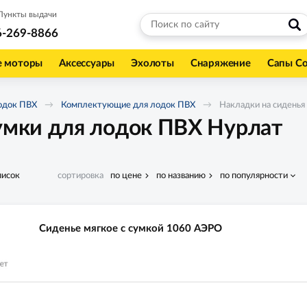
Пункты выдачи
6-269-8866
е моторы
Аксессуары
Эхолоты
Снаряжение
Сапы С
одок ПВХ
Комплектующие для лодок ПВХ
Накладки на сиденья
сумки для лодок ПВХ Нурлат
писок
сортировка
по цене
по названию
по популярности
Сиденье мягкое с сумкой 1060 АЭРО