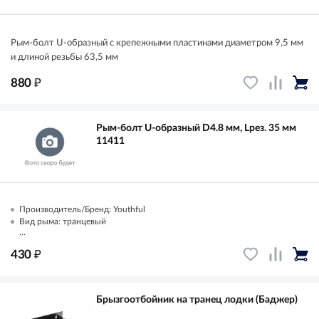
Рым-болт U-образный с крепежными пластинами диаметром 9,5 мм
и длиной резьбы 63,5 мм
₽
880
Рым-болт U-образный D4.8 мм, Lрез. 35 мм
11411
Производитель/Бренд: Youthful
Вид рыма: транцевый
...
₽
430
Брызгоотбойник на транец лодки (Баджер)