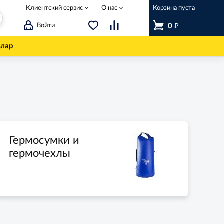
Клиентский сервис
О нас
Корзина пуста
₽
Войти
0
олар
Гермосумки и
гермочехлы