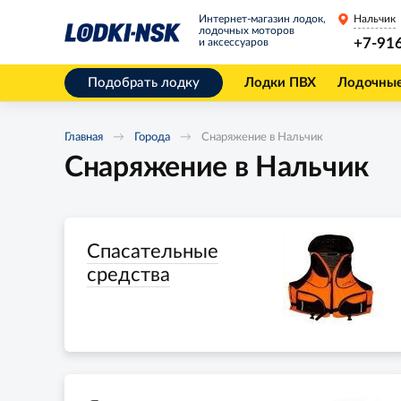
Интернет-магазин лодок,
Нальчик
лодочных моторов
+7-91
и аксессуаров
Подобрать лодку
Лодки ПВХ
Лодочны
Главная
Города
Снаряжение в Нальчик
Снаряжение в Нальчик
Спасательные
средства