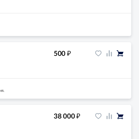
₽
500
ия.
₽
38 000