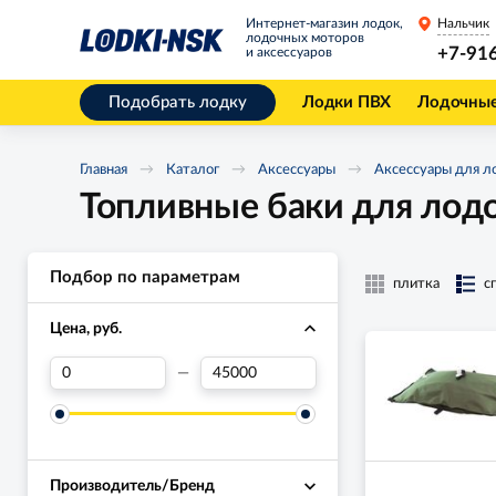
Интернет-магазин лодок,
Нальчик
лодочных моторов
+7-91
и аксессуаров
Подобрать лодку
Лодки ПВХ
Лодочны
Главная
Каталог
Аксессуары
Аксессуары для л
Топливные баки для лод
Подбор по параметрам
плитка
с
Цена, руб.
—
Производитель/Бренд