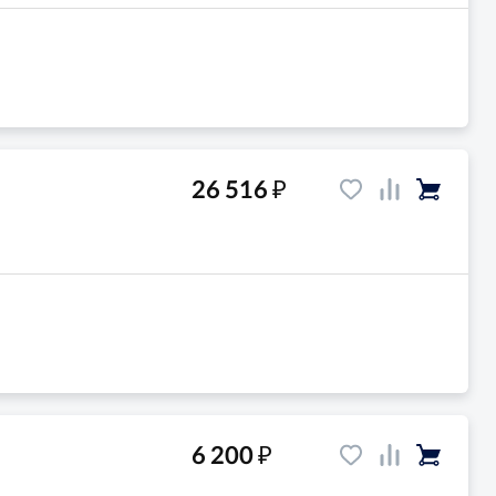
₽
26 516
₽
6 200