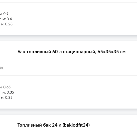
: 0.9
 м: 0.4
 м: 0.28
Бак топливный 60 л стационарный, 65х35х35 см
м: 0.65
 м: 0.35
 м: 0.35
Топливный бак 24 л (baklodfit24)