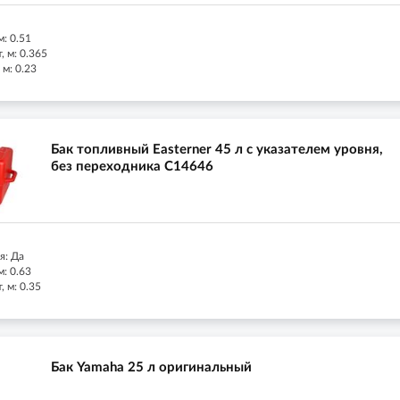
м: 0.51
 м: 0.365
 м: 0.23
Бак топливный Easterner 45 л с указателем уровня,
без переходника C14646
я: Да
м: 0.63
 м: 0.35
Бак Yamaha 25 л оригинальный