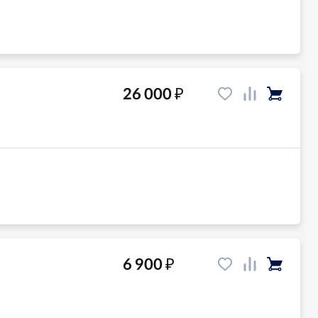
₽
26 000
₽
6 900