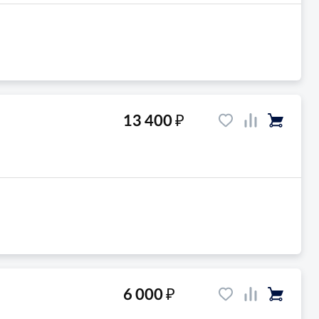
₽
13 400
₽
6 000