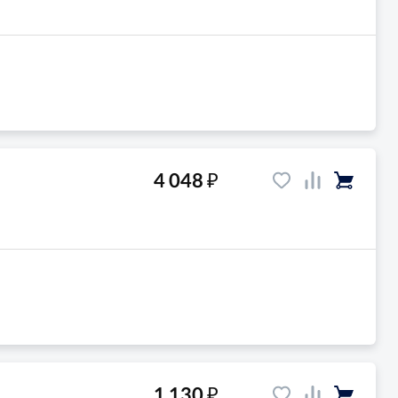
₽
4 048
₽
1 130