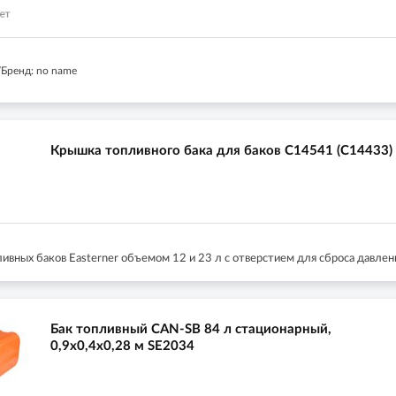
Бренд: no name
Крышка топливного бака для баков C14541 (C14433)
вных баков Easterner объемом 12 и 23 л с отверстием для сброса давлен
Бак топливный CAN-SB 84 л стационарный,
0,9х0,4х0,28 м SE2034