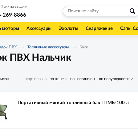
Пункты выдачи
6-269-8866
е моторы
Аксессуары
Эхолоты
Снаряжение
Сапы С
одок ПВХ
Топливные аксессуары
Баки
ок ПВХ Нальчик
писок
сортировка
по цене
по названию
по популярности
Портативный мягкий топливный бак ПТМБ-100 л