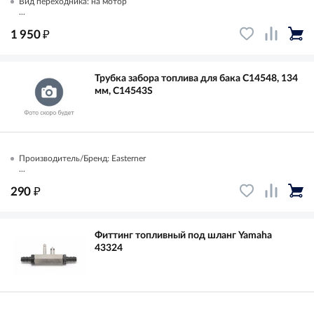
Вид переходника: на мотор
...
₽
1 950
Трубка забора топлива для бака C14548, 134
мм, C14543S
Производитель/Бренд: Easterner
...
₽
290
Фиттинг топливный под шланг Yamaha
43324