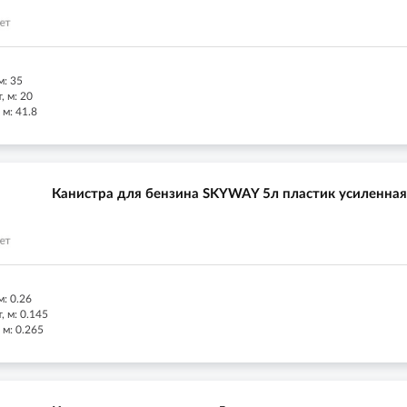
м: 35
 м: 20
 м: 41.8
Канистра для бензина SKYWAY 5л пластик усиленная
м: 0.26
 м: 0.145
 м: 0.265