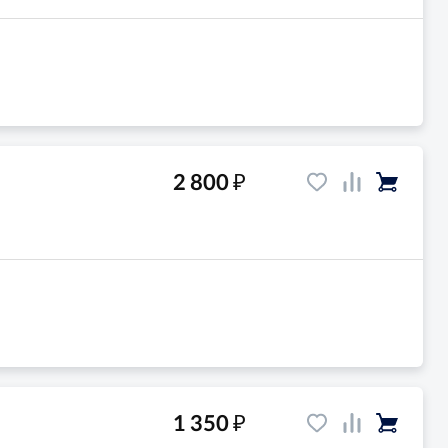
₽
2 800
₽
1 350