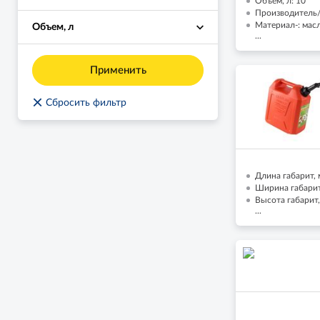
Объем, л: 10
Производитель/
Материал-: мас
Объем, л
...
Применить
×
Сбросить фильтр
Длина габарит, 
Ширина габарит,
Высота габарит,
...
...