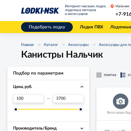
Интернет-магазин лодок,
Нальчик
лодочных моторов
+7-91
и аксессуаров
Подобрать лодку
Лодки ПВХ
Лодочны
Главная
Каталог
Аксессуары
Аксессуары для л
Канистры Нальчик
Подбор по параметрам
плитка
с
Цена, руб.
—
Производитель/Бренд