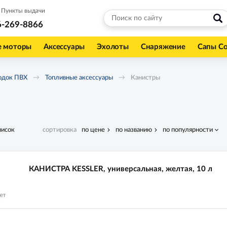
Пункты выдачи
6-269-8866
е моторы
Аксессуары
Эхолоты
Снаряжение
Сапы С
одок ПВХ
Топливные аксессуары
Канистры
писок
сортировка
по цене
по названию
по популярности
КАНИСТРА KESSLER, универсальная, желтая, 10 л