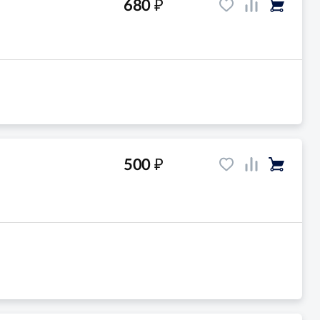
₽
680
₽
500