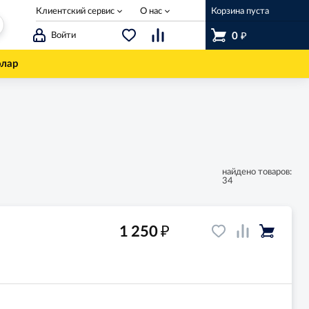
Клиентский сервис
О нас
Корзина пуста
₽
Войти
0
олар
найдено товаров:
34
₽
1 250