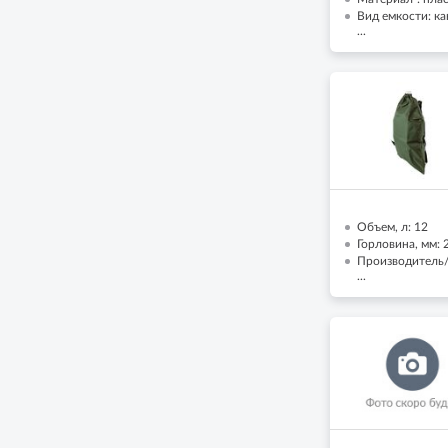
Вид емкости: к
...
Объем, л: 12
Горловина, мм: 
Производитель
...