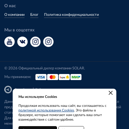
О нас
О компании
Блог
Политика конфиденциальности
Мы в соцсетях
© 2026 Официальный дилер компании SOLAR.
Мы принимаем:
|
Разработка
Веб-аналитика
×
Мы используем Cookies
Данный сайт носит исключительно информационный характер. Все
Продолжая использовать наш сайт, вы соглашаетесь с
представленные предложения не являются офертой, определяемой
политикой использования Cookies
. Это файлы в
статьей 437 ГК РФ.
браузере, которые помогают нам сделать ваш опыт
Для получения подробной информации свяжитесь с нашим
взаимодействия с сайтом удобнее.
менеджером.