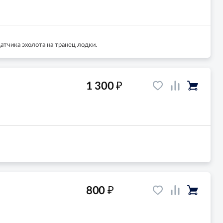
тчика эхолота на транец лодки.
₽
1 300
₽
800