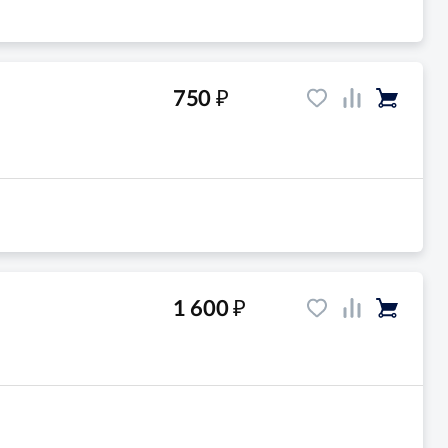
₽
750
₽
1 600