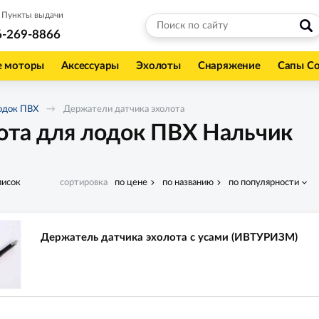
Пункты выдачи
6-269-8866
е моторы
Аксессуары
Эхолоты
Снаряжение
Сапы С
одок ПВХ
Держатели датчика эхолота
ота для лодок ПВХ Нальчик
писок
сортировка
по цене
по названию
по популярности
Держатель датчика эхолота с усами (ИВТУРИЗМ)