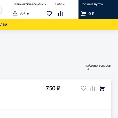
Клиентский сервис
О нас
Корзина пуста
₽
Войти
0
олар
найдено товаров:
13
₽
750