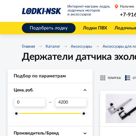
Интернет-магазин лодок,
Нальчик
лодочных моторов
+7-91
и аксессуаров
Подобрать лодку
Лодки ПВХ
Лодочны
Главная
Каталог
Аксессуары
Аксессуары для л
Держатели датчика эхол
Подбор по параметрам
плитка
с
Цена, руб.
—
Производитель/Бренд