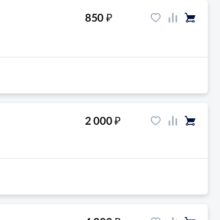
₽
850
₽
2 000