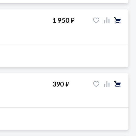
₽
1 950
₽
390