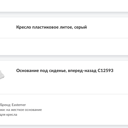
Кресло пластиковое литое, серый
Основание под сиденье, вперед-назад C12593
ренд: Easterner
вки: на жесткое основание
для кресла