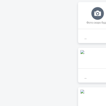
...
...