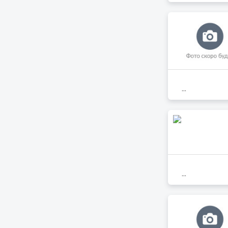
...
...