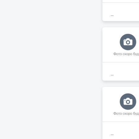
...
...
...