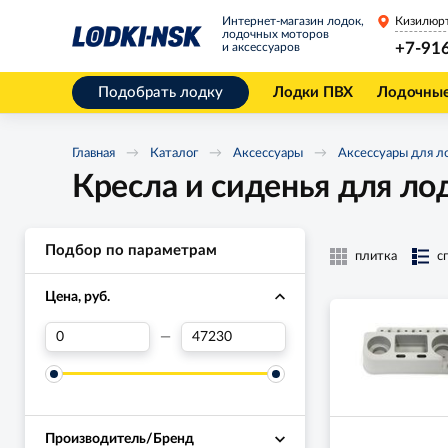
Интернет-магазин лодок,
Кизилюр
лодочных моторов
+7-91
и аксессуаров
Подобрать лодку
Лодки ПВХ
Лодочны
Главная
Каталог
Аксессуары
Аксессуары для л
Кресла и сиденья для л
Подбор по параметрам
плитка
с
Цена, руб.
—
Производитель/Бренд