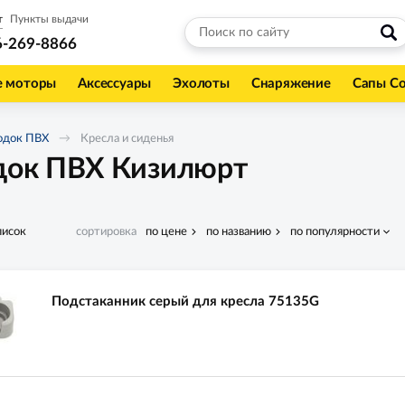
т
Пункты выдачи
6-269-8866
е моторы
Аксессуары
Эхолоты
Снаряжение
Сапы С
одок ПВХ
Кресла и сиденья
одок ПВХ Кизилюрт
писок
сортировка
по цене
по названию
по популярности
Подстаканник серый для кресла 75135G