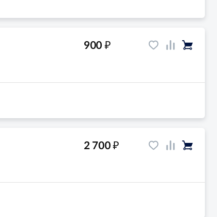
₽
900
₽
2 700