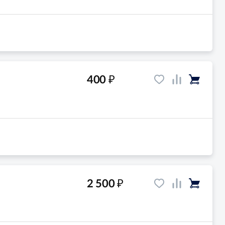
₽
400
₽
2 500