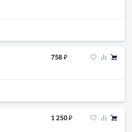
₽
758
₽
1 250