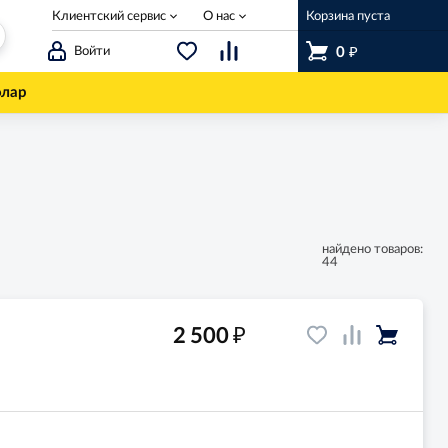
Клиентский сервис
О нас
Корзина пуста
₽
Войти
0
олар
найдено товаров:
44
₽
2 500