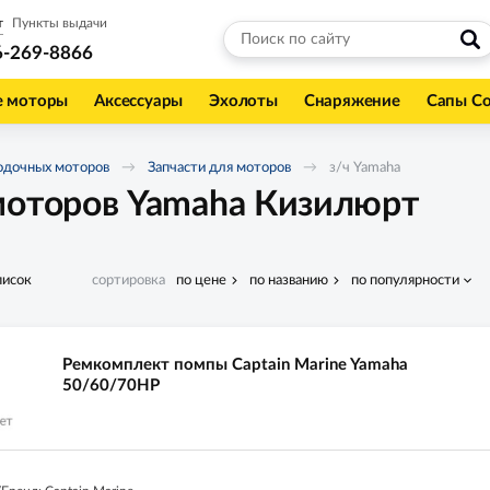
т
Пункты выдачи
6-269-8866
е моторы
Аксессуары
Эхолоты
Снаряжение
Сапы С
одочных моторов
Запчасти для моторов
з/ч Yamaha
моторов Yamaha Кизилюрт
писок
сортировка
по цене
по названию
по популярности
Ремкомплект помпы Captain Marine Yamaha
50/60/70HP