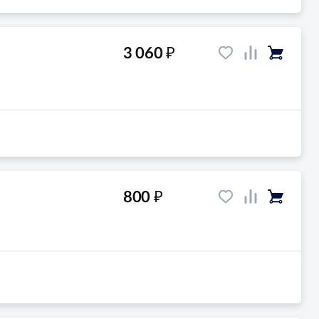
₽
3 060
₽
800