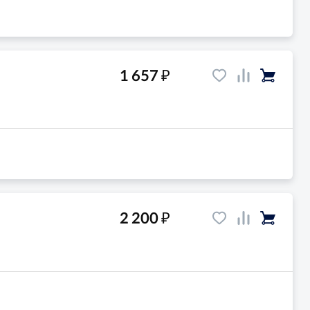
₽
1 657
₽
2 200