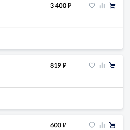
₽
3 400
₽
819
₽
600