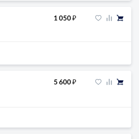
₽
1 050
₽
5 600