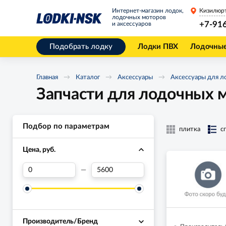
Интернет-магазин лодок,
Кизилюр
лодочных моторов
+7-91
и аксессуаров
Подобрать лодку
Лодки ПВХ
Лодочны
Главная
Каталог
Аксессуары
Аксессуары для л
Запчасти для лодочных 
Подбор по параметрам
плитка
с
Цена, руб.
—
Производитель/Бренд