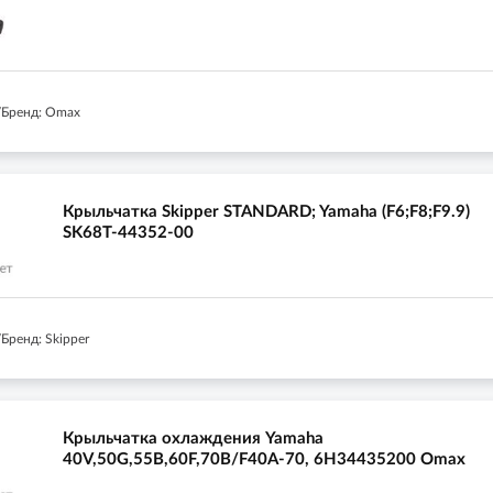
/Бренд: Omax
Крыльчатка Skipper STANDARD; Yamaha (F6;F8;F9.9)
SK68T-44352-00
Бренд: Skipper
Крыльчатка охлаждения Yamaha
40V,50G,55B,60F,70B/F40A-70, 6H34435200 Omax