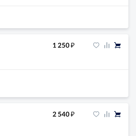
₽
1 250
₽
2 540