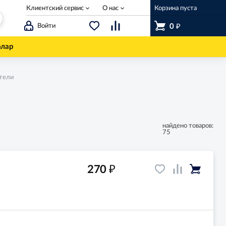
Клиентский сервис
О нас
Корзина пуста
₽
Войти
0
олар
тели
найдено товаров:
75
₽
270