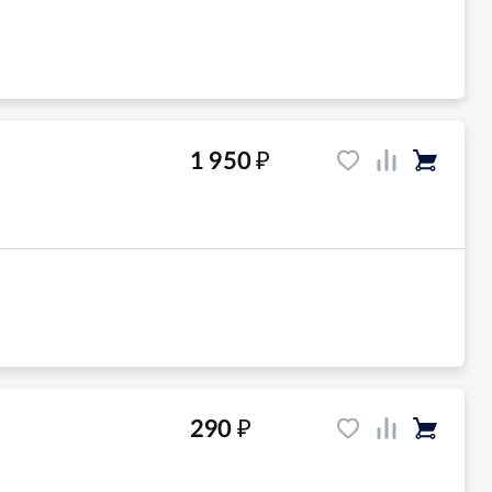
₽
1 950
₽
290