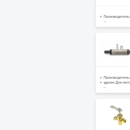
Производитель/Б
...
Производитель/
удален Для мот
...