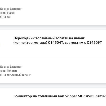
ренд: Easterner
ров: Suzuki
: на бак
Переходник топливный Tohatsu на шланг
(коннектор;металл) C14504T, совместим с C14509T
ренд: Easterner
ров: Tohatsu
а: на топливный шланг
Коннектор на топливный бак Skipper SK-14535; Suzuk