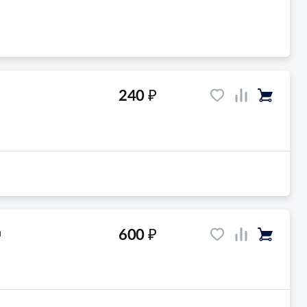
₽
240
₽
600
м