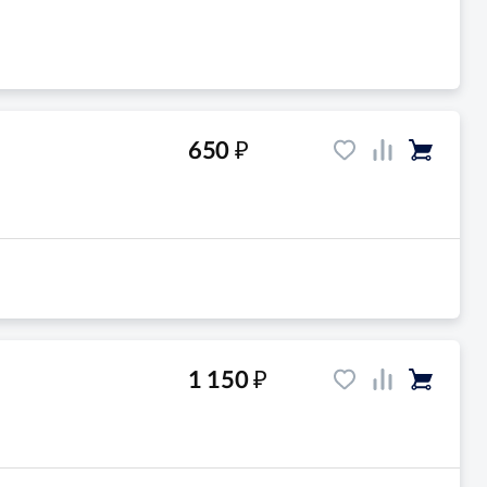
₽
650
₽
1 150