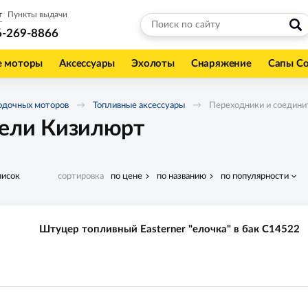
т
Пункты выдачи
6-269-8866
е моторы
Аксессуары
Эхолоты
Снаряжение
Сапы С
одочных моторов
Топливные аксессуары
Переходники и соедини
тели Кизилюрт
писок
сортировка
по цене
по названию
по популярности
Штуцер топливный Easterner "елочка" в бак C14522