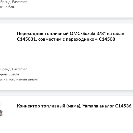
ренд: Easterner
: на бак
Переходник топливный OMC/Suzuki 3/8" на шланг
C145031, совместим с переходником C14508
ренд: Easterner
ров: Suzuki
а: на топливный шланг
Коннектор топливный (мама), Yamaha аналог C14536