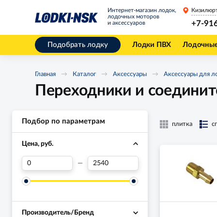
Интернет-магазин лодок,
Кизилюр
лодочных моторов
+7-91
и аксессуаров
Подобрать лодку
Лодки ПВХ
Лодочны
Главная
Каталог
Аксессуары
Аксессуары для л
Переходники и соедини
Подбор по параметрам
плитка
с
Цена, руб.
—
Производитель/Бренд