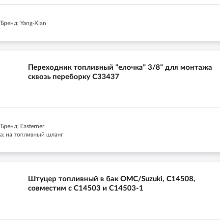
Бренд: Yang-Xian
Переходник топливный "елочка" 3/8" для монтажа
сквозь переборку C33437
ренд: Easterner
а: на топливный шланг
Штуцер топливный в бак OMC/Suzuki, C14508,
совместим с C14503 и C14503-1