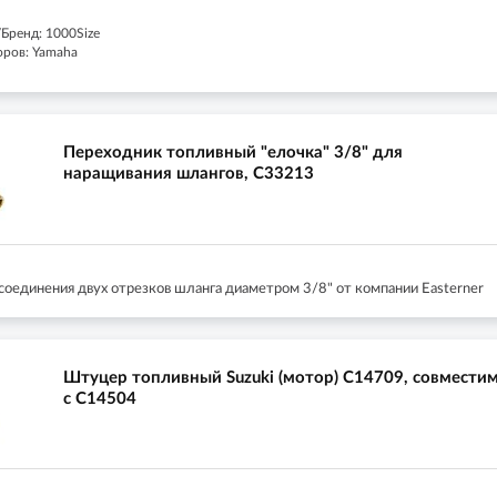
Бренд: 1000Size
оров: Yamaha
Переходник топливный "елочка" 3/8" для
наращивания шлангов, C33213
соединения двух отрезков шланга диаметром 3/8" от компании Easterner
Штуцер топливный Suzuki (мотор) С14709, совмести
с C14504