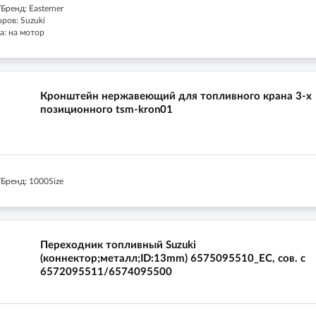
ренд: Easterner
ров: Suzuki
а: на мотор
Кронштейн нержавеющий для топливного крана 3-х
позиционного tsm-kron01
Бренд: 1000Size
Переходник топливный Suzuki
(коннектор;металл;ID:13mm) 6575095510_EC, сов. с
6572095511/6574095500