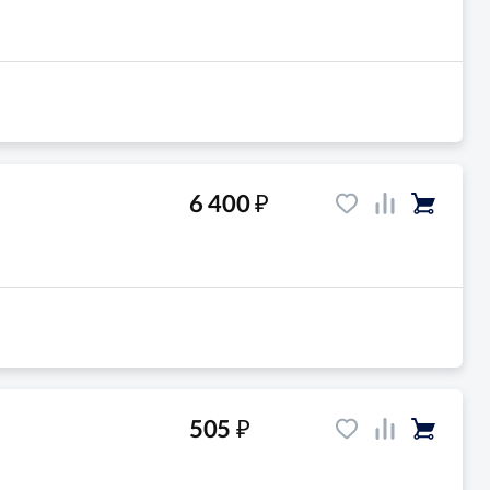
₽
6 400
₽
505