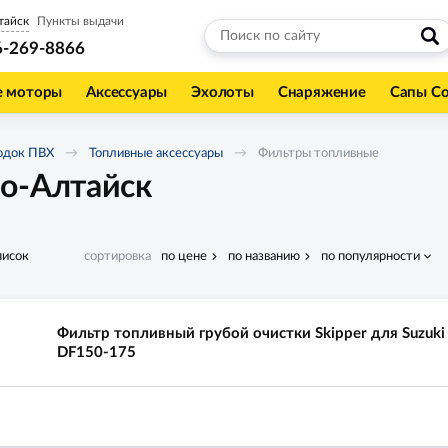
тайск
Пункты выдачи
6-269-8866
е моторы
Аксессуары
Эхолоты
Снаряжение
Сапы С
одок ПВХ
Топливные аксессуары
Фильтры топливные
о-Алтайск
писок
сортировка
по цене
по названию
по популярности
Фильтр топливный грубой очистки Skipper для Suzuki
DF150-175