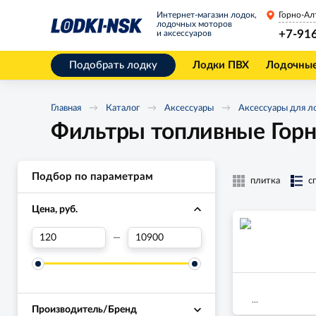
Интернет-магазин лодок,
Горно-Ал
лодочных моторов
+7-91
и аксессуаров
Подобрать лодку
Лодки ПВХ
Лодочны
Главная
Каталог
Аксессуары
Аксессуары для л
Фильтры топливные Горн
Подбор по параметрам
плитка
с
Цена, руб.
—
...
Производитель/Бренд