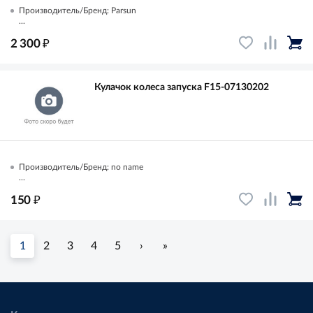
Производитель/Бренд: Parsun
...
₽
2 300
Кулачок колеса запуска F15-07130202
Производитель/Бренд: no name
...
₽
150
1
2
3
4
5
›
»