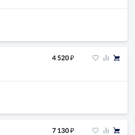
₽
4 520
₽
7 130