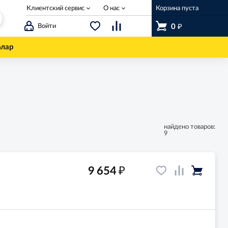
Клиентский сервис
О нас
Корзина пуста
₽
Войти
0
олар
найдено товаров:
9
₽
9 654