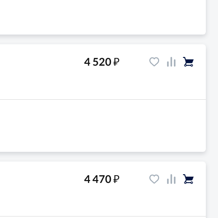
₽
4 520
₽
4 470