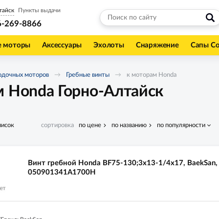
тайск
Пункты выдачи
6-269-8866
е моторы
Аксессуары
Эхолоты
Снаряжение
Сапы С
одочных моторов
Гребные винты
к моторам Honda
м Honda Горно-Алтайск
писок
сортировка
по цене
по названию
по популярности
Винт гребной Honda BF75-130;3x13-1/4x17, BaekSan,
050901341A1700H