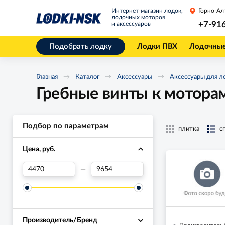
Интернет-магазин лодок,
Горно-Ал
лодочных моторов
+7-91
и аксессуаров
Подобрать лодку
Лодки ПВХ
Лодочны
Главная
Каталог
Аксессуары
Аксессуары для л
Гребные винты к мотора
Подбор по параметрам
плитка
с
Цена, руб.
—
Производитель/Бренд