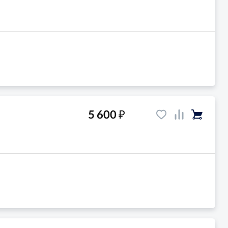
₽
5 600