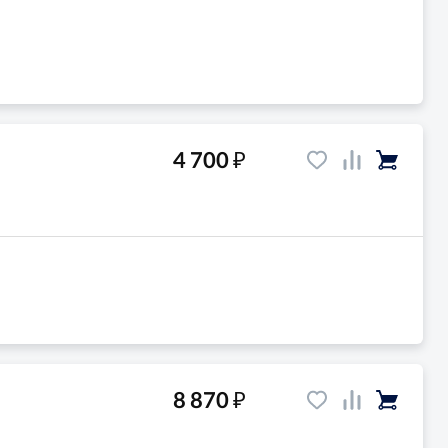
₽
4 700
₽
8 870